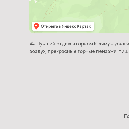
⛰️ Лучший отдых в горном Крыму - усадь
воздух, прекрасные горные пейзажи, тиш
Г